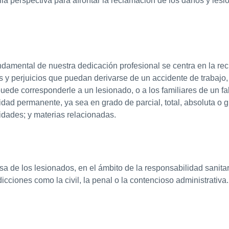
a perspectiva para afrontar la reclamación de los daños y lesi
ndamental de nuestra dedicación profesional se centra en la rec
y perjuicios que puedan derivarse de un accidente de trabajo, c
ede corresponderle a un lesionado, o a los familiares de un fa
dad permanente, ya sea en grado de parcial, total, absoluta o g
dades; y materias relacionadas.
a de los lesionados, en el ámbito de la responsabilidad sanita
dicciones como la civil, la penal o la contencioso administrativa.