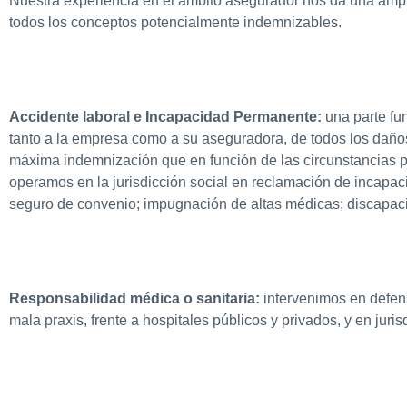
Nuestra experiencia en el ámbito asegurador nos da una ampli
todos los conceptos potencialmente indemnizables.
Accidente laboral e Incapacidad Permanente:
una parte fu
tanto a la empresa como a su aseguradora, de todos los daños 
máxima indemnización que en función de las circunstancias pu
operamos en la jurisdicción social en reclamación de incapaci
seguro de convenio; impugnación de altas médicas; discapaci
Responsabilidad médica o sanitaria:
intervenimos en defens
mala praxis, frente a hospitales públicos y privados, y en juris