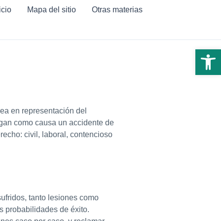
icio
Mapa del sitio
Otras materias
Abrir 
 sea en representación del
ngan como causa un accidente de
echo: civil, laboral, contencioso
ufridos, tanto lesiones como
s probabilidades de éxito.